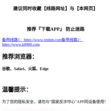
建议同时收藏【线路网址】与【本网页】
推荐『下载APP』 防止迷路
备用线路
1
：
https://www.rznbm.com
备用线路
2
：
https://www.k8900.com
推荐浏览器：
谷歌、Safari、火狐、Edge
温馨提示：
为了您的隐私安全，请勿与"国家反诈中心"APP同设备使用！