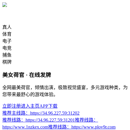
真人
体育
电子
电竞
捕鱼
棋牌
美女荷官 · 在线发牌
全网最美荷官，倾情出演，极致视觉盛宴，多元游戏种类，为
您带来最舒心的游戏体验。
立即注册
进入主页
APP下载
推荐主线路：
https://34.96.227.59:31202
推荐线路：
https://34.96.227.59:31201
推荐线路：
https://www.1nzkex.com
推荐线路：
https://www.plov9r.com