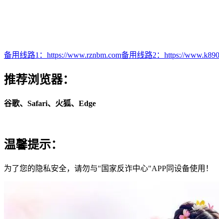
备用线路
1
：
https://www.rznbm.com
备用线路
2
：
https://www.k89
推荐浏览器：
谷歌、Safari、火狐、Edge
温馨提示：
为了您的隐私安全，请勿与"国家反诈中心"APP同设备使用！