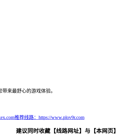
您带来最舒心的游戏体验。
kex.com
推荐线路：
https://www.plov9r.com
建议同时收藏【线路网址】与【本网页】