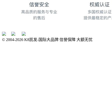
© 2004-
2026
K8凯发-国际大品牌 信誉保障 大额无忧